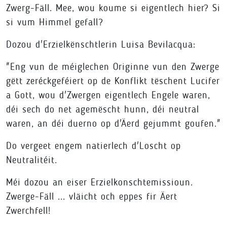
Zwerg-Fäll. Mee, wou koume si eigentlech hier? Si
si vum Himmel gefall?
Dozou d'Erzielkënschtlerin Luisa Bevilacqua:
"Eng vun de méiglechen Originne vun den Zwerge
gëtt zeréckgeféiert op de Konflikt tëschent Lucifer
a Gott, wou d'Zwergen eigentlech Engele waren,
déi sech do net agemëscht hunn, déi neutral
waren, an déi duerno op d'Äerd gejummt goufen."
Do vergeet engem natierlech d'Loscht op
Neutralitéit.
Méi dozou an eiser Erzielkonschtemissioun.
Zwerge-Fäll ... vläicht och eppes fir Äert
Zwerchfell!