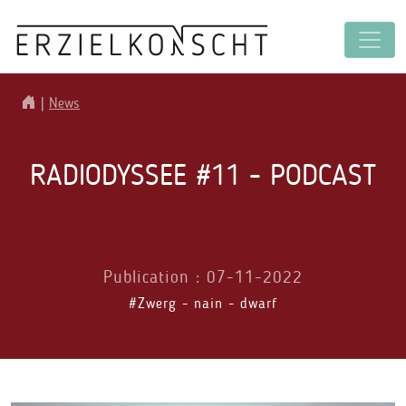
|
News
RADIODYSSEE #11 - PODCAST
Publication : 07-11-2022
#Zwerg - nain - dwarf