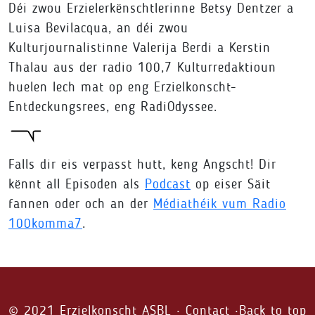
Déi zwou Erzielerkënschtlerinne Betsy Dentzer a
Luisa Bevilacqua, an déi zwou
Kulturjournalistinne Valerija Berdi a Kerstin
Thalau aus der radio 100,7 Kulturredaktioun
huelen Iech mat op eng Erzielkonscht-
Entdeckungsrees, eng RadiOdyssee.
Falls dir eis verpasst hutt, keng Angscht! Dir
kënnt all Episoden als
Podcast
op eiser Säit
fannen oder och an der
Médiathéik vum Radio
100komma7
.
© 2021 Erzielkonscht ASBL ·
Contact
·
Back to top