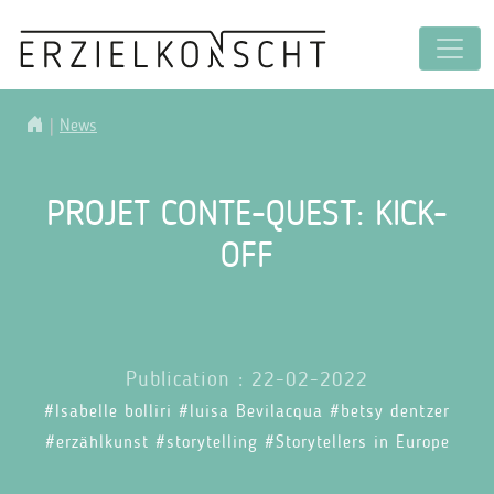
|
News
PROJET CONTE-QUEST: KICK-
OFF
Publication : 22-02-2022
#Isabelle bolliri #luisa Bevilacqua #betsy dentzer
#erzählkunst #storytelling #Storytellers in Europe