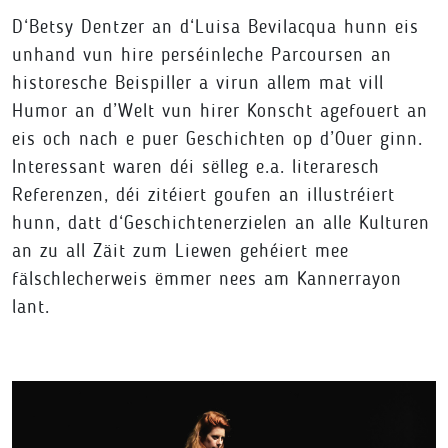
D‘Betsy Dentzer an d‘Luisa Bevilacqua hunn eis
unhand vun hire perséinleche Parcoursen an
historesche Beispiller a virun allem mat vill
Humor an d’Welt vun hirer Konscht agefouert an
eis och nach e puer Geschichten op d’Ouer ginn.
Interessant waren déi sëlleg e.a. literaresch
Referenzen, déi zitéiert goufen an illustréiert
hunn, datt d‘Geschichtenerzielen an alle Kulturen
an zu all Zäit zum Liewen gehéiert mee
fälschlecherweis ëmmer nees am Kannerrayon
lant.