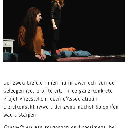
Déi zwou Erzielerinnen hunn awer och vun der
Geleegenheet profitéiert, fir ee ganz konkrete
Projet virzestellen, deen d'Associatioun
Erzielkonscht iwwert déi zwou nächst Saison'en
wäert stäipen:
Conte-Quest
ass souzesoen en Experiment, bei