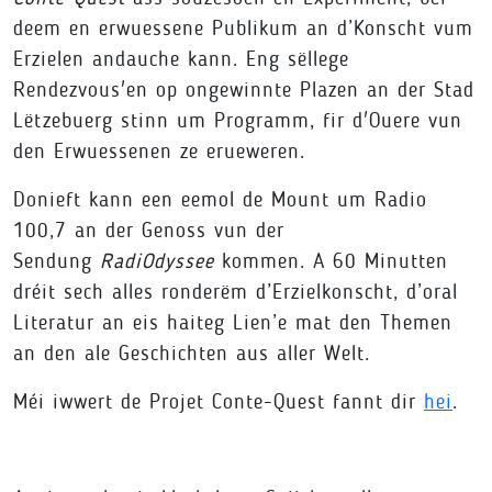
deem en erwuessene Publikum an d’Konscht vum
Erzielen andauche kann. Eng sëllege
Rendezvous'en op ongewinnte Plazen an der Stad
Lëtzebuerg stinn um Programm, fir d'Ouere vun
den Erwuessenen ze erueweren.
Donieft kann een eemol de Mount um Radio
100,7 an der Genoss vun der
Sendung
RadiOdyssee
kommen. A 60 Minutten
dréit sech alles ronderëm d’Erzielkonscht, d’oral
Literatur an eis haiteg Lien’e mat den Themen
an den ale Geschichten aus aller Welt.
Méi iwwert de Projet Conte-Quest fannt dir
hei
.