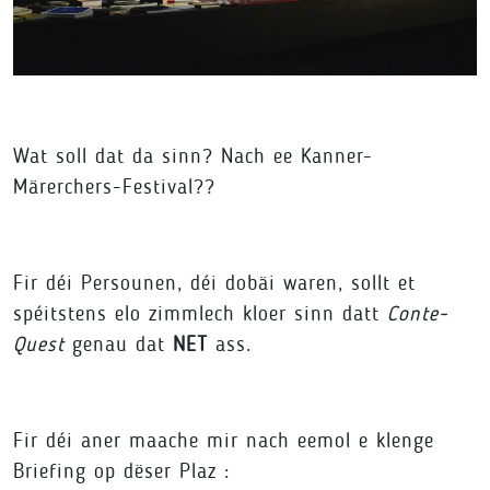
Wat soll dat da sinn? Nach ee Kanner-
Märerchers-Festival??
Fir déi Persounen, déi dobäi waren, sollt et
spéitstens elo zimmlech kloer sinn datt
Conte-
Quest
genau dat
NET
ass.
Fir déi aner maache mir nach eemol e klenge
Briefing op dëser Plaz :