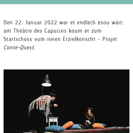
Den 22. Januar 2022 war et endlech esou wäit:
am Théâtre des Capucins koum et zum
Startschoss vum neien Erzielkonscht - Projet
Conte-Quest
.